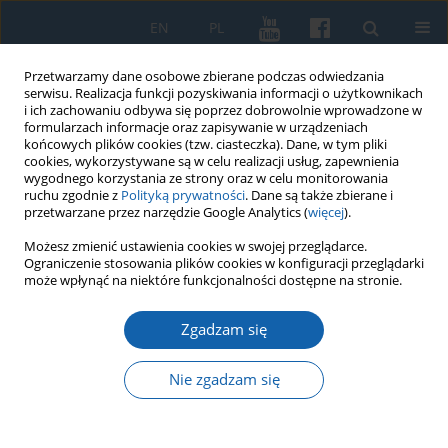
EN
PL
Przetwarzamy dane osobowe zbierane podczas odwiedzania
serwisu. Realizacja funkcji pozyskiwania informacji o użytkownikach
i ich zachowaniu odbywa się poprzez dobrowolnie wprowadzone w
formularzach informacje oraz zapisywanie w urządzeniach
końcowych plików cookies (tzw. ciasteczka). Dane, w tym pliki
cookies, wykorzystywane są w celu realizacji usług, zapewnienia
wygodnego korzystania ze strony oraz w celu monitorowania
ruchu zgodnie z
Polityką prywatności
. Dane są także zbierane i
przetwarzane przez narzędzie Google Analytics (
więcej
).
Autor
Jerzy Przeracki
Możesz zmienić ustawienia cookies w swojej przeglądarce.
Ograniczenie stosowania plików cookies w konfiguracji przeglądarki
może wpłynąć na niektóre funkcjonalności dostępne na stronie.
Lepnerowie – rodzina lekarzy warmińskich rodem
z Królewca
Zgadzam się
Jerzy Przeracki
Nie zgadzam się
KMW 2022;318(3):390-405
DOI
:
https://doi.org/10.51974/kmw-143113
Statystyki