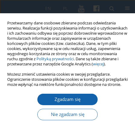
EN
PL
Przetwarzamy dane osobowe zbierane podczas odwiedzania
serwisu. Realizacja funkcji pozyskiwania informacji o użytkownikach
i ich zachowaniu odbywa się poprzez dobrowolnie wprowadzone w
formularzach informacje oraz zapisywanie w urządzeniach
końcowych plików cookies (tzw. ciasteczka). Dane, w tym pliki
cookies, wykorzystywane są w celu realizacji usług, zapewnienia
wygodnego korzystania ze strony oraz w celu monitorowania
ruchu zgodnie z
Polityką prywatności
. Dane są także zbierane i
przetwarzane przez narzędzie Google Analytics (
więcej
).
1/2021 vol. 311
Możesz zmienić ustawienia cookies w swojej przeglądarce.
Ograniczenie stosowania plików cookies w konfiguracji przeglądarki
może wpłynąć na niektóre funkcjonalności dostępne na stronie.
Zgadzam się
Beniamin Herr (przed 1642-
1706) – ojciec Franciszka
Nie zgadzam się
Ignacego Herra, dziekana