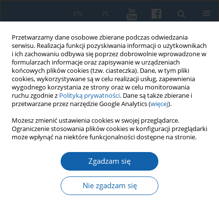
EN
PL
Przetwarzamy dane osobowe zbierane podczas odwiedzania
serwisu. Realizacja funkcji pozyskiwania informacji o użytkownikach
i ich zachowaniu odbywa się poprzez dobrowolnie wprowadzone w
formularzach informacje oraz zapisywanie w urządzeniach
końcowych plików cookies (tzw. ciasteczka). Dane, w tym pliki
cookies, wykorzystywane są w celu realizacji usług, zapewnienia
wygodnego korzystania ze strony oraz w celu monitorowania
ruchu zgodnie z
Polityką prywatności
. Dane są także zbierane i
przetwarzane przez narzędzie Google Analytics (
więcej
).
Autor
Małgorzata Małłek-
Możesz zmienić ustawienia cookies w swojej przeglądarce.
Ograniczenie stosowania plików cookies w konfiguracji przeglądarki
Grabowska
może wpłynąć na niektóre funkcjonalności dostępne na stronie.
Zgadzam się
Melancholia Księcia Pruskiego Albrechta
Fryderyka (1553–1618)
Nie zgadzam się
Janusz Małłek
,
Małgorzata Małłek-Grabowska
KMW 2020;309(3):293-327
DOI
:
https://doi.org/10.51974/kmw-134735