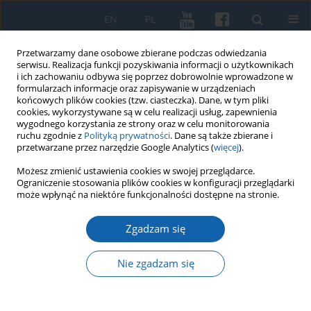
EN
PL
Przetwarzamy dane osobowe zbierane podczas odwiedzania
serwisu. Realizacja funkcji pozyskiwania informacji o użytkownikach
i ich zachowaniu odbywa się poprzez dobrowolnie wprowadzone w
formularzach informacje oraz zapisywanie w urządzeniach
końcowych plików cookies (tzw. ciasteczka). Dane, w tym pliki
cookies, wykorzystywane są w celu realizacji usług, zapewnienia
wygodnego korzystania ze strony oraz w celu monitorowania
ruchu zgodnie z
Polityką prywatności
. Dane są także zbierane i
przetwarzane przez narzędzie Google Analytics (
więcej
).
3/2019 vol. 305
Możesz zmienić ustawienia cookies w swojej przeglądarce.
Ograniczenie stosowania plików cookies w konfiguracji przeglądarki
może wpłynąć na niektóre funkcjonalności dostępne na stronie.
Zgadzam się
Z Borów Tucholskich na
Warmię. Dokumenty i fotografie
Nie zgadzam się
Bronisława Chabowskiego