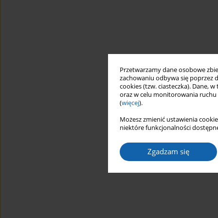
Przetwarzamy dane osobowe zbiera
zachowaniu odbywa się poprzez d
cookies (tzw. ciasteczka). Dane, w
oraz w celu monitorowania ruchu
(
więcej
).
Możesz zmienić ustawienia cookie
niektóre funkcjonalności dostępne
Zgadzam się