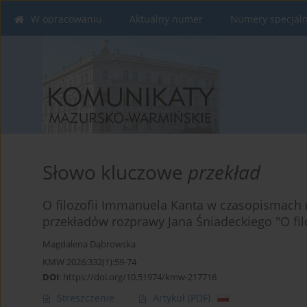
W opracowaniu
Aktualny numer
Numery specjal
Słowo kluczowe
przekład
O filozofii Immanuela Kanta w czasopismach 
przekładów rozprawy Jana Śniadeckiego "O filo
Magdalena Dąbrowska
KMW 2026;332(1):59-74
DOI
:
https://doi.org/10.51974/kmw-217716
Streszczenie
Artykuł
(PDF)