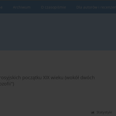
ne
Archiwum
O czasopiśmie
Dla autorów i recenze
rosyjskich początku XIX wieku (wokół dwóch
zofii")
Statystyki