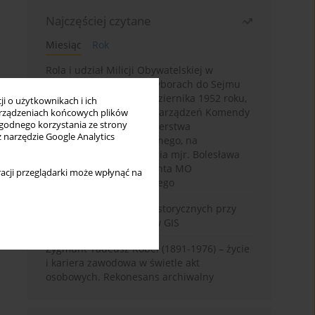
Najczęściej czytane
Miesiąc
Rok
Rola i udział Milicji Obywatelskiej w
kampanii wyborczej i wyborach do Sejmu
PRL I kadencji z 26 października 1952 roku,
i o użytkownikach i ich
w świetle wytycznych i zarządzeń Komendy
rządzeniach końcowych plików
wygodnego korzystania ze strony
Głównej MO oraz Ministerstwa
z narzędzie Google Analytics
Bezpieczeństwa Publicznego, na
przykładzie sprawozdania mjr. Bolesława
Wyszyńskiego komendanta MO
acji przeglądarki może wpłynąć na
województwa olsztyńskiego
Granica w badaniach historycznych przy
wykorzystaniu serwerów GIS
Zygmunt Tadeusz Robel (1891-1976) – życie
i kariera zawodowa w świetle akt
osobowych. Rekonesans archiwalny