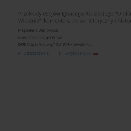
Przekłady esejów Ignacego Krasickiego "O piśm
Wiestnik” (komentarz prasohistoryczny i histor
Magdalena Dąbrowska
KMW 2025;330(3):335-346
DOI
:
https://doi.org/10.51974/kmw-204765
Streszczenie
Artykuł
(PDF)