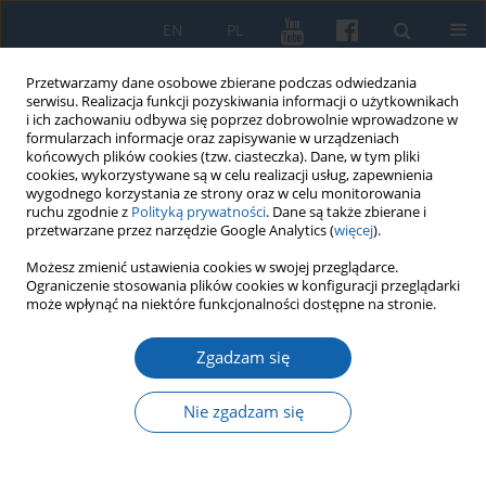
EN
PL
Przetwarzamy dane osobowe zbierane podczas odwiedzania
serwisu. Realizacja funkcji pozyskiwania informacji o użytkownikach
i ich zachowaniu odbywa się poprzez dobrowolnie wprowadzone w
formularzach informacje oraz zapisywanie w urządzeniach
końcowych plików cookies (tzw. ciasteczka). Dane, w tym pliki
cookies, wykorzystywane są w celu realizacji usług, zapewnienia
wygodnego korzystania ze strony oraz w celu monitorowania
ruchu zgodnie z
Polityką prywatności
. Dane są także zbierane i
przetwarzane przez narzędzie Google Analytics (
więcej
).
Autor
Magdalena Dąbrowska
Możesz zmienić ustawienia cookies w swojej przeglądarce.
Ograniczenie stosowania plików cookies w konfiguracji przeglądarki
może wpłynąć na niektóre funkcjonalności dostępne na stronie.
O filozofii Immanuela Kanta w czasopismach
Zgadzam się
rosyjskich początku XIX wieku (wokół dwóch
przekładów rozprawy Jana Śniadeckiego "O
Nie zgadzam się
filozofii")
Magdalena Dąbrowska
KMW 2026;332(1):59-74