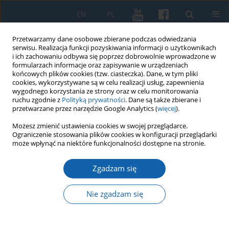
EN
PL
Przetwarzamy dane osobowe zbierane podczas odwiedzania
serwisu. Realizacja funkcji pozyskiwania informacji o użytkownikach
i ich zachowaniu odbywa się poprzez dobrowolnie wprowadzone w
formularzach informacje oraz zapisywanie w urządzeniach
końcowych plików cookies (tzw. ciasteczka). Dane, w tym pliki
cookies, wykorzystywane są w celu realizacji usług, zapewnienia
wygodnego korzystania ze strony oraz w celu monitorowania
ruchu zgodnie z
Polityką prywatności
. Dane są także zbierane i
przetwarzane przez narzędzie Google Analytics (
więcej
).
Słowo kluczowe
gwara
Możesz zmienić ustawienia cookies w swojej przeglądarce.
Ograniczenie stosowania plików cookies w konfiguracji przeglądarki
warmińska
może wpłynąć na niektóre funkcjonalności dostępne na stronie.
Zgadzam się
Działalność badawcza Augustyna
Steffena (1901–1992) prowadzona na
Nie zgadzam się
emigracji po 1945 roku na tle jego
dokonań przedwojennych