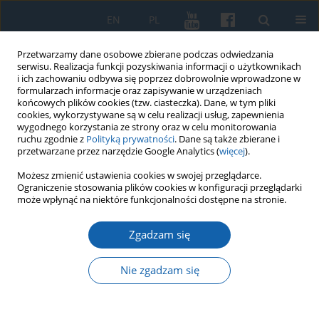
EN
PL
Przetwarzamy dane osobowe zbierane podczas odwiedzania
serwisu. Realizacja funkcji pozyskiwania informacji o użytkownikach
i ich zachowaniu odbywa się poprzez dobrowolnie wprowadzone w
formularzach informacje oraz zapisywanie w urządzeniach
końcowych plików cookies (tzw. ciasteczka). Dane, w tym pliki
cookies, wykorzystywane są w celu realizacji usług, zapewnienia
wygodnego korzystania ze strony oraz w celu monitorowania
ruchu zgodnie z
Polityką prywatności
. Dane są także zbierane i
przetwarzane przez narzędzie Google Analytics (
więcej
).
1/2022 vol. 316
Możesz zmienić ustawienia cookies w swojej przeglądarce.
Ograniczenie stosowania plików cookies w konfiguracji przeglądarki
może wpłynąć na niektóre funkcjonalności dostępne na stronie.
Zgadzam się
Działalność badawcza
Augustyna Steffena
Nie zgadzam się
(1901–1992)