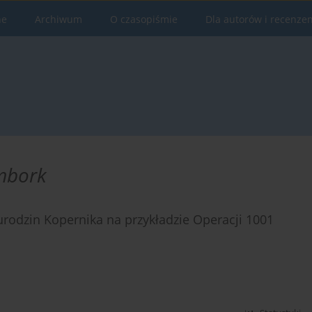
ne
Archiwum
O czasopiśmie
Dla autorów i recenze
mbork
odzin Kopernika na przykładzie Operacji 1001