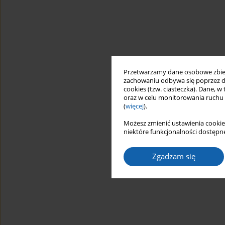
Przetwarzamy dane osobowe zbiera
zachowaniu odbywa się poprzez d
cookies (tzw. ciasteczka). Dane, w
oraz w celu monitorowania ruchu
(
więcej
).
Możesz zmienić ustawienia cookie
niektóre funkcjonalności dostępne
Zgadzam się