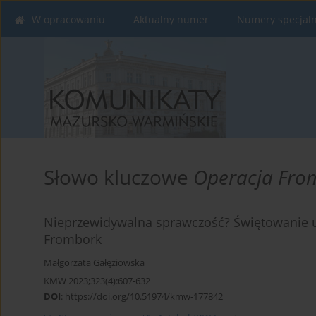
W opracowaniu
Aktualny numer
Numery specjal
Słowo kluczowe
Operacja Fro
Nieprzewidywalna sprawczość? Świętowanie ur
Frombork
Małgorzata Gałęziowska
KMW 2023;323(4):607-632
DOI
:
https://doi.org/10.51974/kmw-177842