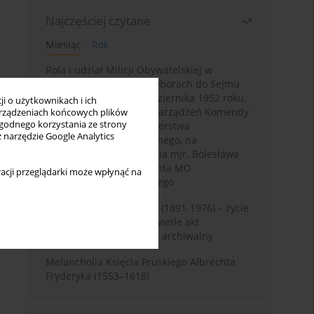
Najczęściej czytane
Miesiąc
Rok
Rola i udział Milicji Obywatelskiej w
kampanii wyborczej i wyborach do Sejmu
PRL I kadencji z 26 października 1952 roku,
i o użytkownikach i ich
w świetle wytycznych i zarządzeń Komendy
rządzeniach końcowych plików
wygodnego korzystania ze strony
Głównej MO oraz Ministerstwa
z narzędzie Google Analytics
Bezpieczeństwa Publicznego, na
przykładzie sprawozdania mjr. Bolesława
Wyszyńskiego komendanta MO
acji przeglądarki może wpłynąć na
województwa olsztyńskiego
Zygmunt Tadeusz Robel (1891-1976) – życie
i kariera zawodowa w świetle akt
osobowych. Rekonesans archiwalny
Melancholia Księcia Pruskiego Albrechta
Fryderyka (1553–1618)