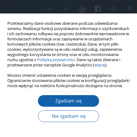
EN
PL
Przetwarzamy dane osobowe zbierane podczas odwiedzania
serwisu. Realizacja funkcji pozyskiwania informacji o użytkownikach
i ich zachowaniu odbywa się poprzez dobrowolnie wprowadzone w
formularzach informacje oraz zapisywanie w urządzeniach
końcowych plików cookies (tzw. ciasteczka). Dane, w tym pliki
cookies, wykorzystywane są w celu realizacji usług, zapewnienia
wygodnego korzystania ze strony oraz w celu monitorowania
ruchu zgodnie z
Polityką prywatności
. Dane są także zbierane i
przetwarzane przez narzędzie Google Analytics (
więcej
).
Słowo kluczowe
Kopernik
Możesz zmienić ustawienia cookies w swojej przeglądarce.
Ograniczenie stosowania plików cookies w konfiguracji przeglądarki
może wpłynąć na niektóre funkcjonalności dostępne na stronie.
Nieprzewidywalna sprawczość? Świętowanie
urodzin Kopernika na przykładzie Operacji 1001
Zgadzam się
Frombork
Nie zgadzam się
Małgorzata Gałęziowska
KMW 2023;323(4):607-632
DOI
:
https://doi.org/10.51974/kmw-177842