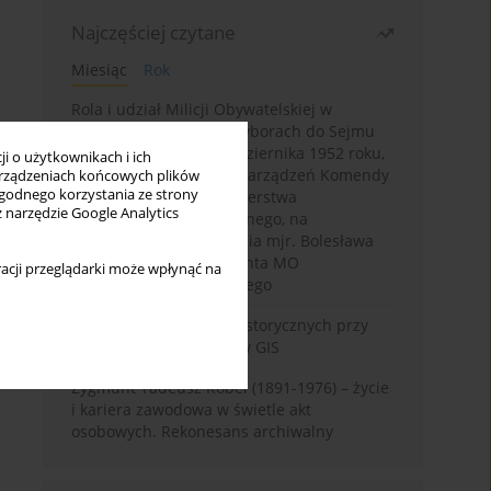
Najczęściej czytane
Miesiąc
Rok
Rola i udział Milicji Obywatelskiej w
kampanii wyborczej i wyborach do Sejmu
PRL I kadencji z 26 października 1952 roku,
i o użytkownikach i ich
w świetle wytycznych i zarządzeń Komendy
rządzeniach końcowych plików
wygodnego korzystania ze strony
Głównej MO oraz Ministerstwa
z narzędzie Google Analytics
Bezpieczeństwa Publicznego, na
przykładzie sprawozdania mjr. Bolesława
Wyszyńskiego komendanta MO
acji przeglądarki może wpłynąć na
województwa olsztyńskiego
Granica w badaniach historycznych przy
wykorzystaniu serwerów GIS
Zygmunt Tadeusz Robel (1891-1976) – życie
i kariera zawodowa w świetle akt
osobowych. Rekonesans archiwalny