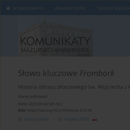
W opracowaniu
Aktualny numer
Numery specjal
Słowo kluczowe
Frombork
Historia obrazu ołtarzowego św. Wojciecha z
Marek Jodkowski
KMW 2025;331(4):545-562
DOI
:
https://doi.org/10.51974/kmw-210178
Streszczenie
Artykuł
(PDF)