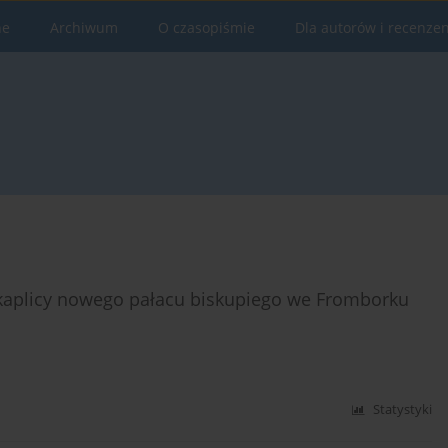
ne
Archiwum
O czasopiśmie
Dla autorów i recenze
 kaplicy nowego pałacu biskupiego we Fromborku
Statystyki