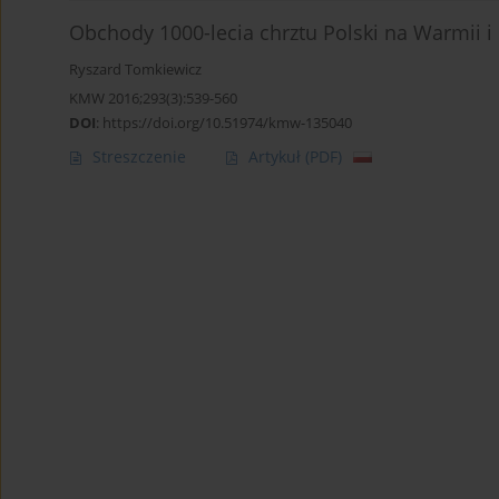
Obchody 1000-lecia chrztu Polski na Warmii 
Ryszard Tomkiewicz
KMW 2016;293(3):539-560
DOI
:
https://doi.org/10.51974/kmw-135040
Streszczenie
Artykuł
(PDF)