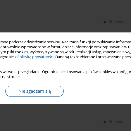
Statystyki
płatnie ze studni miejskich w 1639 roku
ne podczas odwiedzania serwisu. Realizacja funkcji pozyskiwania informacj
obrowolnie wprowadzone w formularzach informacje oraz zapisywanie w u
 tym pliki cookies, wykorzystywane są w celu realizacji usług, zapewnienia 
 zgodnie z
Polityką prywatności
. Dane są także zbierane i przetwarzane prze
s w swojej przeglądarce. Ograniczenie stosowania plików cookies w konfigur
Statystyki
 na stronie.
o 1661-1737) i jego krąg rodzinny
Nie zgadzam się
Statystyki