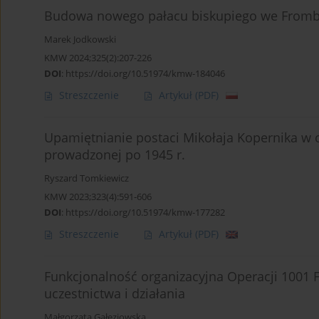
Budowa nowego pałacu biskupiego we Frombo
Marek Jodkowski
KMW 2024;325(2):207-226
DOI
:
https://doi.org/10.51974/kmw-184046
Streszczenie
Artykuł
(PDF)
Upamiętnianie postaci Mikołaja Kopernika w o
prowadzonej po 1945 r.
Ryszard Tomkiewicz
KMW 2023;323(4):591-606
DOI
:
https://doi.org/10.51974/kmw-177282
Streszczenie
Artykuł
(PDF)
Funkcjonalność organizacyjna Operacji 1001 F
uczestnictwa i działania
Małgorzata Gałęziowska