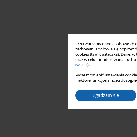
Przetwarzamy dane osobowe zbiera
zachowaniu odbywa się poprzez d
cookies (tzw. ciasteczka). Dane, w
oraz w celu monitorowania ruchu
(
więcej
).
Możesz zmienić ustawienia cookie
niektóre funkcjonalności dostępne
Zgadzam się