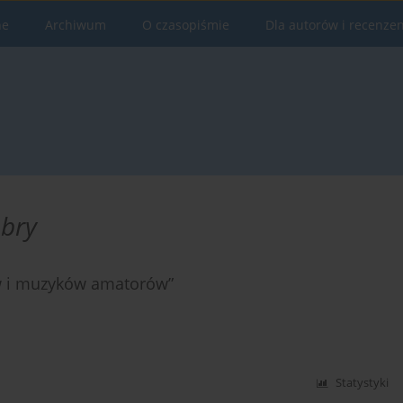
ne
Archiwum
O czasopiśmie
Dla autorów i recenze
obry
w i muzyków amatorów”
Statystyki