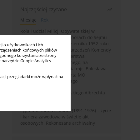
Najczęściej czytane
Miesiąc
Rok
Rola i udział Milicji Obywatelskiej w
kampanii wyborczej i wyborach do Sejmu
PRL I kadencji z 26 października 1952 roku,
i o użytkownikach i ich
w świetle wytycznych i zarządzeń Komendy
rządzeniach końcowych plików
wygodnego korzystania ze strony
Głównej MO oraz Ministerstwa
z narzędzie Google Analytics
Bezpieczeństwa Publicznego, na
przykładzie sprawozdania mjr. Bolesława
Wyszyńskiego komendanta MO
acji przeglądarki może wpłynąć na
województwa olsztyńskiego
Melancholia Księcia Pruskiego Albrechta
Fryderyka (1553–1618)
Zygmunt Tadeusz Robel (1891-1976) – życie
i kariera zawodowa w świetle akt
osobowych. Rekonesans archiwalny