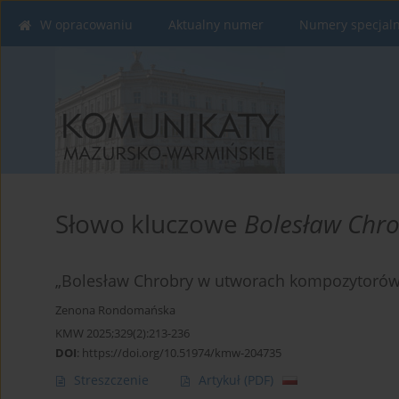
W opracowaniu
Aktualny numer
Numery specjal
Słowo kluczowe
Bolesław Chr
„Bolesław Chrobry w utworach kompozytoró
Zenona Rondomańska
KMW 2025;329(2):213-236
DOI
:
https://doi.org/10.51974/kmw-204735
Streszczenie
Artykuł
(PDF)