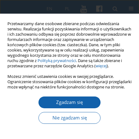
EN
PL
Przetwarzamy dane osobowe zbierane podczas odwiedzania
serwisu. Realizacja funkcji pozyskiwania informacji o użytkownikach
i ich zachowaniu odbywa się poprzez dobrowolnie wprowadzone w
formularzach informacje oraz zapisywanie w urządzeniach
końcowych plików cookies (tzw. ciasteczka). Dane, w tym pliki
cookies, wykorzystywane są w celu realizacji usług, zapewnienia
wygodnego korzystania ze strony oraz w celu monitorowania
ruchu zgodnie z
Polityką prywatności
. Dane są także zbierane i
przetwarzane przez narzędzie Google Analytics (
więcej
).
3/2023 vol. 322
Możesz zmienić ustawienia cookies w swojej przeglądarce.
Ograniczenie stosowania plików cookies w konfiguracji przeglądarki
może wpłynąć na niektóre funkcjonalności dostępne na stronie.
Zgadzam się
Rotacje osobowe w Zakonie
Krzyżackim w Prusach między
Nie zgadzam się
przeniesieniem siedziby