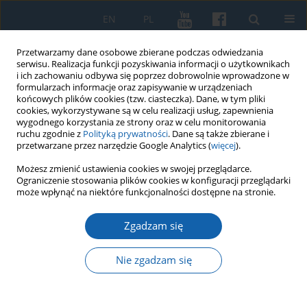
EN
PL
Przetwarzamy dane osobowe zbierane podczas odwiedzania
serwisu. Realizacja funkcji pozyskiwania informacji o użytkownikach
i ich zachowaniu odbywa się poprzez dobrowolnie wprowadzone w
formularzach informacje oraz zapisywanie w urządzeniach
końcowych plików cookies (tzw. ciasteczka). Dane, w tym pliki
cookies, wykorzystywane są w celu realizacji usług, zapewnienia
wygodnego korzystania ze strony oraz w celu monitorowania
ruchu zgodnie z
Polityką prywatności
. Dane są także zbierane i
przetwarzane przez narzędzie Google Analytics (
więcej
).
1/2016 vol. 291
Możesz zmienić ustawienia cookies w swojej przeglądarce.
Ograniczenie stosowania plików cookies w konfiguracji przeglądarki
może wpłynąć na niektóre funkcjonalności dostępne na stronie.
Zgadzam się
Naprom, powiat Ostróda (Gross
Nappern, Kr. Osterode).
Nie zgadzam się
Wczesnośredniowieczne