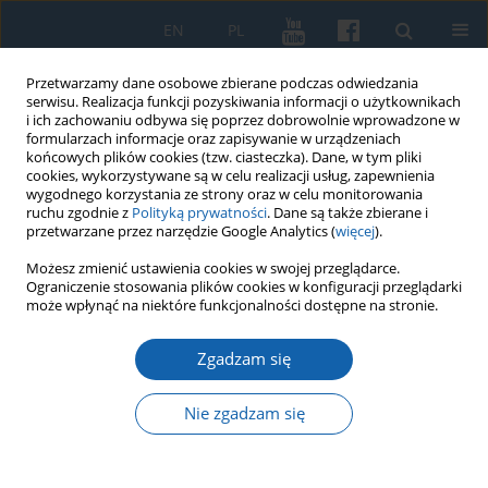
EN
PL
Przetwarzamy dane osobowe zbierane podczas odwiedzania
serwisu. Realizacja funkcji pozyskiwania informacji o użytkownikach
i ich zachowaniu odbywa się poprzez dobrowolnie wprowadzone w
formularzach informacje oraz zapisywanie w urządzeniach
końcowych plików cookies (tzw. ciasteczka). Dane, w tym pliki
cookies, wykorzystywane są w celu realizacji usług, zapewnienia
wygodnego korzystania ze strony oraz w celu monitorowania
ruchu zgodnie z
Polityką prywatności
. Dane są także zbierane i
przetwarzane przez narzędzie Google Analytics (
więcej
).
1/2016 vol. 291
Możesz zmienić ustawienia cookies w swojej przeglądarce.
Ograniczenie stosowania plików cookies w konfiguracji przeglądarki
może wpłynąć na niektóre funkcjonalności dostępne na stronie.
Zgadzam się
Na pograniczu świata
barbarzyńskiego i feudalnego.
Nie zgadzam się
Rody staropruskie po podboju