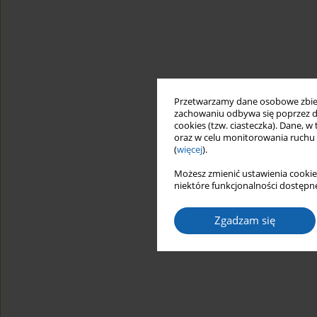
Przetwarzamy dane osobowe zbiera
zachowaniu odbywa się poprzez d
cookies (tzw. ciasteczka). Dane, w
oraz w celu monitorowania ruchu
(
więcej
).
Możesz zmienić ustawienia cookie
niektóre funkcjonalności dostępne
Zgadzam się