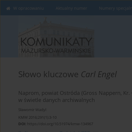
W opracowaniu
Aktualny numer
Numery specjal
Słowo kluczowe
Carl Engel
Naprom, powiat Ostróda (Gross Nappern, Kr.
w świetle danych archiwalnych
Sławomir Wadyl
KMW 2016;291(1):3-10
DOI
:
https://doi.org/10.51974/kmw-134967