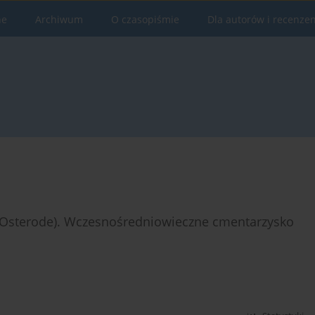
ne
Archiwum
O czasopiśmie
Dla autorów i recenze
 Osterode). Wczesnośredniowieczne cmentarzysko