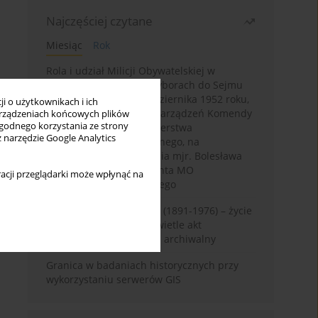
Najczęściej czytane
Miesiąc
Rok
Rola i udział Milicji Obywatelskiej w
kampanii wyborczej i wyborach do Sejmu
PRL I kadencji z 26 października 1952 roku,
i o użytkownikach i ich
w świetle wytycznych i zarządzeń Komendy
rządzeniach końcowych plików
wygodnego korzystania ze strony
Głównej MO oraz Ministerstwa
z narzędzie Google Analytics
Bezpieczeństwa Publicznego, na
przykładzie sprawozdania mjr. Bolesława
Wyszyńskiego komendanta MO
acji przeglądarki może wpłynąć na
województwa olsztyńskiego
Zygmunt Tadeusz Robel (1891-1976) – życie
i kariera zawodowa w świetle akt
osobowych. Rekonesans archiwalny
Granica w badaniach historycznych przy
wykorzystaniu serwerów GIS