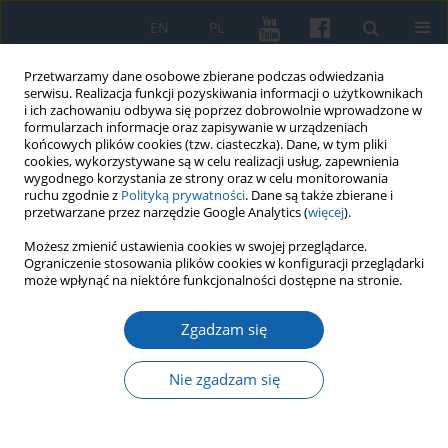
EN
PL
Przetwarzamy dane osobowe zbierane podczas odwiedzania
serwisu. Realizacja funkcji pozyskiwania informacji o użytkownikach
i ich zachowaniu odbywa się poprzez dobrowolnie wprowadzone w
formularzach informacje oraz zapisywanie w urządzeniach
końcowych plików cookies (tzw. ciasteczka). Dane, w tym pliki
cookies, wykorzystywane są w celu realizacji usług, zapewnienia
wygodnego korzystania ze strony oraz w celu monitorowania
ruchu zgodnie z
Polityką prywatności
. Dane są także zbierane i
przetwarzane przez narzędzie Google Analytics (
więcej
).
2/2024 vol. 325
Możesz zmienić ustawienia cookies w swojej przeglądarce.
Ograniczenie stosowania plików cookies w konfiguracji przeglądarki
może wpłynąć na niektóre funkcjonalności dostępne na stronie.
Zgadzam się
Efekty „polityki klasowej” na wsi
w świetle notatki dyrektora
Nie zgadzam się
Departamentu Rolnictwa i