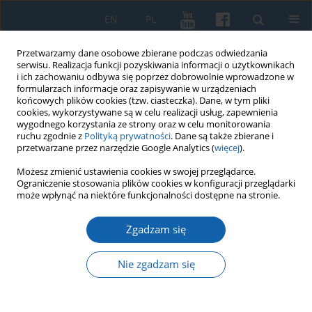
EN
PL
Przetwarzamy dane osobowe zbierane podczas odwiedzania
serwisu. Realizacja funkcji pozyskiwania informacji o użytkownikach
i ich zachowaniu odbywa się poprzez dobrowolnie wprowadzone w
formularzach informacje oraz zapisywanie w urządzeniach
końcowych plików cookies (tzw. ciasteczka). Dane, w tym pliki
cookies, wykorzystywane są w celu realizacji usług, zapewnienia
wygodnego korzystania ze strony oraz w celu monitorowania
ruchu zgodnie z
Polityką prywatności
. Dane są także zbierane i
przetwarzane przez narzędzie Google Analytics (
więcej
).
Autor
Wiktor Binnebesel
Możesz zmienić ustawienia cookies w swojej przeglądarce.
Ograniczenie stosowania plików cookies w konfiguracji przeglądarki
może wpłynąć na niektóre funkcjonalności dostępne na stronie.
Późnogotycki tryptyk z Nowego
Zgadzam się
Miasta Lubawskiego – nowe
rozpoznanie
Nie zgadzam się
Wiktor Binnebesel
KMW 2023;321(2):303-323
DOI
:
https://doi.org/10.51974/kmw-162338