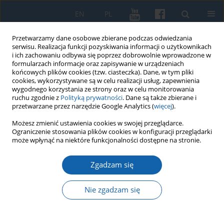
EN
PL
Przetwarzamy dane osobowe zbierane podczas odwiedzania
serwisu. Realizacja funkcji pozyskiwania informacji o użytkownikach
i ich zachowaniu odbywa się poprzez dobrowolnie wprowadzone w
formularzach informacje oraz zapisywanie w urządzeniach
końcowych plików cookies (tzw. ciasteczka). Dane, w tym pliki
cookies, wykorzystywane są w celu realizacji usług, zapewnienia
wygodnego korzystania ze strony oraz w celu monitorowania
ruchu zgodnie z
Polityką prywatności
. Dane są także zbierane i
przetwarzane przez narzędzie Google Analytics (
więcej
).
Autor
Danuta Syrwid
Możesz zmienić ustawienia cookies w swojej przeglądarce.
Ograniczenie stosowania plików cookies w konfiguracji przeglądarki
może wpłynąć na niektóre funkcjonalności dostępne na stronie.
Z Borów Tucholskich na Warmię. Dokumenty i
Zgadzam się
fotografie Bronisława Chabowskiego (1892-1942)
ze zbiorów Domu "Gazety Olsztyńskiej"
Nie zgadzam się
Danuta Syrwid
KMW 2019;305(3):516-542
DOI
:
https://doi.org/10.51974/kmw-134820