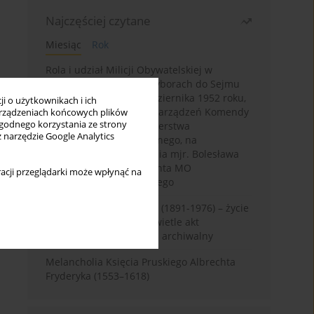
Najczęściej czytane
Miesiąc
Rok
Rola i udział Milicji Obywatelskiej w
kampanii wyborczej i wyborach do Sejmu
PRL I kadencji z 26 października 1952 roku,
i o użytkownikach i ich
w świetle wytycznych i zarządzeń Komendy
rządzeniach końcowych plików
wygodnego korzystania ze strony
Głównej MO oraz Ministerstwa
z narzędzie Google Analytics
Bezpieczeństwa Publicznego, na
przykładzie sprawozdania mjr. Bolesława
Wyszyńskiego komendanta MO
acji przeglądarki może wpłynąć na
województwa olsztyńskiego
Zygmunt Tadeusz Robel (1891-1976) – życie
i kariera zawodowa w świetle akt
osobowych. Rekonesans archiwalny
Melancholia Księcia Pruskiego Albrechta
Fryderyka (1553–1618)