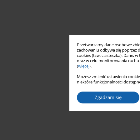
Przetwarzamy dane osobowe zbiera
zachowaniu odbywa się poprzez d
cookies (tzw. ciasteczka). Dane, w
oraz w celu monitorowania ruchu
(
więcej
).
Możesz zmienić ustawienia cookie
niektóre funkcjonalności dostępne
Zgadzam się