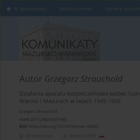
W opracowaniu
Aktualny numer
Numery specjal
Autor
Grzegorz Strauchold
Działania aparatu bezpieczeństwa wobec ludno
Warmii i Mazurach w latach 1945-1956
Grzegorz Strauchold
KMW 2017;298(4):637-660
DOI
:
https://doi.org/10.51974/kmw-134925
Streszczenie
Artykuł
(PDF)