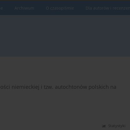
ne
Archiwum
O czasopiśmie
Dla autorów i recenze
ści niemieckiej i tzw. autochtonów polskich na
Statystyki