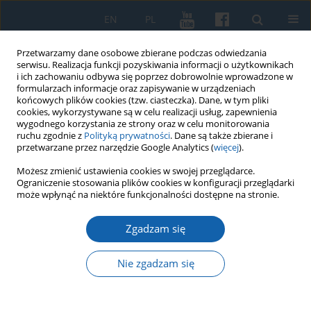
EN
PL
Przetwarzamy dane osobowe zbierane podczas odwiedzania
serwisu. Realizacja funkcji pozyskiwania informacji o użytkownikach
i ich zachowaniu odbywa się poprzez dobrowolnie wprowadzone w
formularzach informacje oraz zapisywanie w urządzeniach
końcowych plików cookies (tzw. ciasteczka). Dane, w tym pliki
cookies, wykorzystywane są w celu realizacji usług, zapewnienia
wygodnego korzystania ze strony oraz w celu monitorowania
ruchu zgodnie z
Polityką prywatności
. Dane są także zbierane i
przetwarzane przez narzędzie Google Analytics (
więcej
).
Autor
Anna Skolimowska
Możesz zmienić ustawienia cookies w swojej przeglądarce.
Ograniczenie stosowania plików cookies w konfiguracji przeglądarki
może wpłynąć na niektóre funkcjonalności dostępne na stronie.
Ex Saulo Paulus, ex persecutore apostolus?
Zgadzam się
duchowa przemiana biskupa Dantyszka w świetle
nowych źródeł.
Nie zgadzam się
Anna Skolimowska
KMW 2021;312(2):209-222
DOI
:
https://doi.org/10.51974/kmw-139051