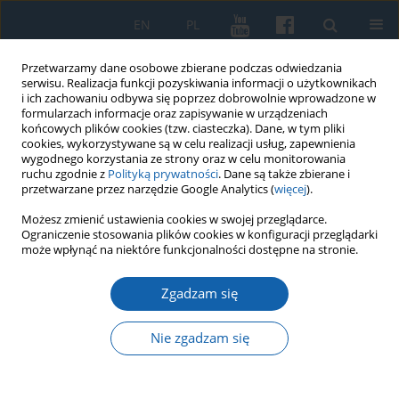
EN
PL
Przetwarzamy dane osobowe zbierane podczas odwiedzania
serwisu. Realizacja funkcji pozyskiwania informacji o użytkownikach
i ich zachowaniu odbywa się poprzez dobrowolnie wprowadzone w
formularzach informacje oraz zapisywanie w urządzeniach
końcowych plików cookies (tzw. ciasteczka). Dane, w tym pliki
cookies, wykorzystywane są w celu realizacji usług, zapewnienia
wygodnego korzystania ze strony oraz w celu monitorowania
ruchu zgodnie z
Polityką prywatności
. Dane są także zbierane i
przetwarzane przez narzędzie Google Analytics (
więcej
).
Autor
Rafał Zielonka
Możesz zmienić ustawienia cookies w swojej przeglądarce.
Ograniczenie stosowania plików cookies w konfiguracji przeglądarki
może wpłynąć na niektóre funkcjonalności dostępne na stronie.
Losy studentów alumnatu papieskiego w
Zgadzam się
Braniewie w XVI i XVII wieku
Rafał Zielonka
Nie zgadzam się
KMW 2017;297(3):409-444
DOI
:
https://doi.org/10.51974/kmw-134941
Statystyki