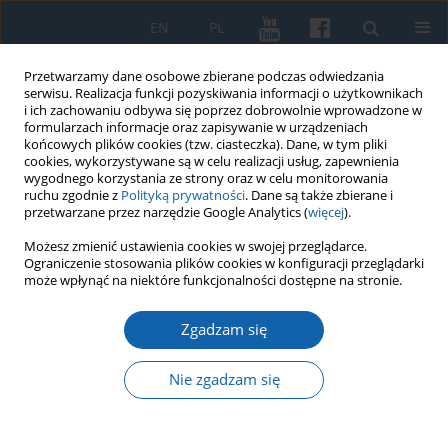
EN
PL
Przetwarzamy dane osobowe zbierane podczas odwiedzania
serwisu. Realizacja funkcji pozyskiwania informacji o użytkownikach
i ich zachowaniu odbywa się poprzez dobrowolnie wprowadzone w
formularzach informacje oraz zapisywanie w urządzeniach
końcowych plików cookies (tzw. ciasteczka). Dane, w tym pliki
cookies, wykorzystywane są w celu realizacji usług, zapewnienia
wygodnego korzystania ze strony oraz w celu monitorowania
ruchu zgodnie z
Polityką prywatności
. Dane są także zbierane i
przetwarzane przez narzędzie Google Analytics (
więcej
).
Autor
Maria Krajewska
Możesz zmienić ustawienia cookies w swojej przeglądarce.
Ograniczenie stosowania plików cookies w konfiguracji przeglądarki
może wpłynąć na niektóre funkcjonalności dostępne na stronie.
Maria Butrymówna – „zamiłowana w archeologii”
Zgadzam się
badaczka cmentarzysk na Litwie i jej kontakty z
Erazmem Majewskim
Nie zgadzam się
Maria Krajewska
KMW 2019;303(1):25-56
DOI
:
https://doi.org/10.51974/kmw-134965