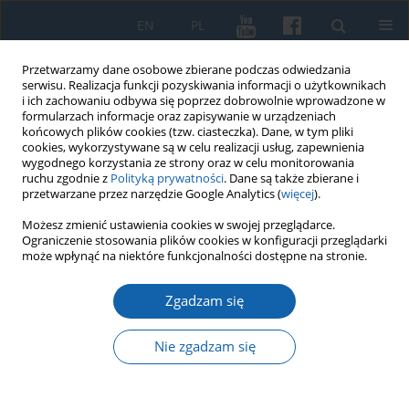
EN
PL
Przetwarzamy dane osobowe zbierane podczas odwiedzania
serwisu. Realizacja funkcji pozyskiwania informacji o użytkownikach
i ich zachowaniu odbywa się poprzez dobrowolnie wprowadzone w
formularzach informacje oraz zapisywanie w urządzeniach
końcowych plików cookies (tzw. ciasteczka). Dane, w tym pliki
cookies, wykorzystywane są w celu realizacji usług, zapewnienia
wygodnego korzystania ze strony oraz w celu monitorowania
ruchu zgodnie z
Polityką prywatności
. Dane są także zbierane i
przetwarzane przez narzędzie Google Analytics (
więcej
).
Autor
Dariusz Makiłła
Możesz zmienić ustawienia cookies w swojej przeglądarce.
Ograniczenie stosowania plików cookies w konfiguracji przeglądarki
może wpłynąć na niektóre funkcjonalności dostępne na stronie.
Doktryna prawa naturalnego w nauce Marcina
Lutra a geneza księstwa pruskiego księcia
Zgadzam się
Albrechta von Brandenburg-Ansbach
Nie zgadzam się
Dariusz Makiłła
KMW 2021;311(1):102-112
DOI
:
https://doi.org/10.51974/kmw-135536