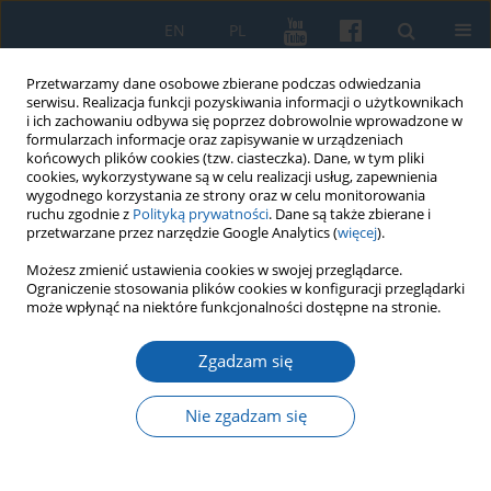
EN
PL
Przetwarzamy dane osobowe zbierane podczas odwiedzania
serwisu. Realizacja funkcji pozyskiwania informacji o użytkownikach
i ich zachowaniu odbywa się poprzez dobrowolnie wprowadzone w
formularzach informacje oraz zapisywanie w urządzeniach
końcowych plików cookies (tzw. ciasteczka). Dane, w tym pliki
cookies, wykorzystywane są w celu realizacji usług, zapewnienia
wygodnego korzystania ze strony oraz w celu monitorowania
ruchu zgodnie z
Polityką prywatności
. Dane są także zbierane i
przetwarzane przez narzędzie Google Analytics (
więcej
).
Autor
Kazimierz Madela
Możesz zmienić ustawienia cookies w swojej przeglądarce.
Ograniczenie stosowania plików cookies w konfiguracji przeglądarki
może wpłynąć na niektóre funkcjonalności dostępne na stronie.
Nowe źródło do lokalizacji dworu
Zgadzam się
urzędników krzyżackich w Mortągu
Seweryn Szczepański
,
Kazimierz Madela
Nie zgadzam się
KMW 2022;316(1):146-163
DOI
:
https://doi.org/10.51974/kmw-147489
Statystyki