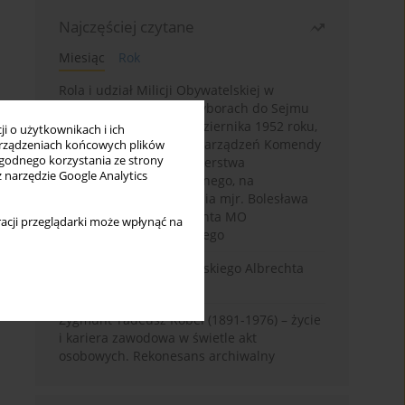
Najczęściej czytane
Miesiąc
Rok
Rola i udział Milicji Obywatelskiej w
kampanii wyborczej i wyborach do Sejmu
PRL I kadencji z 26 października 1952 roku,
i o użytkownikach i ich
w świetle wytycznych i zarządzeń Komendy
rządzeniach końcowych plików
wygodnego korzystania ze strony
Głównej MO oraz Ministerstwa
z narzędzie Google Analytics
Bezpieczeństwa Publicznego, na
przykładzie sprawozdania mjr. Bolesława
Wyszyńskiego komendanta MO
acji przeglądarki może wpłynąć na
województwa olsztyńskiego
Melancholia Księcia Pruskiego Albrechta
Fryderyka (1553–1618)
Zygmunt Tadeusz Robel (1891-1976) – życie
i kariera zawodowa w świetle akt
osobowych. Rekonesans archiwalny