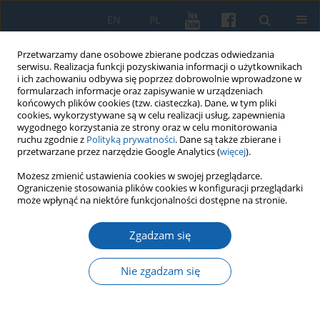
EN
PL
Przetwarzamy dane osobowe zbierane podczas odwiedzania
serwisu. Realizacja funkcji pozyskiwania informacji o użytkownikach
i ich zachowaniu odbywa się poprzez dobrowolnie wprowadzone w
formularzach informacje oraz zapisywanie w urządzeniach
końcowych plików cookies (tzw. ciasteczka). Dane, w tym pliki
cookies, wykorzystywane są w celu realizacji usług, zapewnienia
wygodnego korzystania ze strony oraz w celu monitorowania
ruchu zgodnie z
Polityką prywatności
. Dane są także zbierane i
przetwarzane przez narzędzie Google Analytics (
więcej
).
Autor
Krystyna Stasiewicz
Możesz zmienić ustawienia cookies w swojej przeglądarce.
Ograniczenie stosowania plików cookies w konfiguracji przeglądarki
może wpłynąć na niektóre funkcjonalności dostępne na stronie.
Obywatelskie dylematy uśmiechniętego biskupa
Zgadzam się
Ignacego Krasickiego
Krystyna Stasiewicz
Nie zgadzam się
KMW 2018;299(1):130-153
DOI
:
https://doi.org/10.51974/kmw-134914
Statystyki