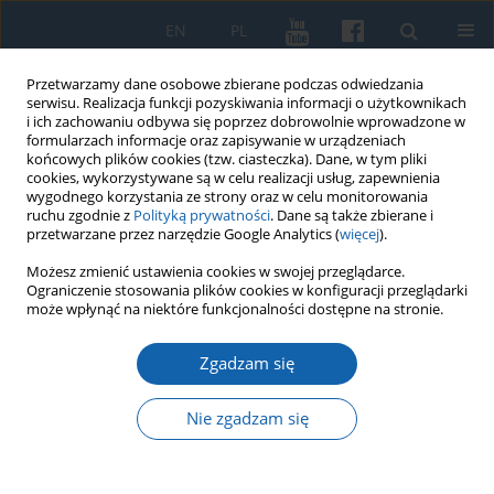
EN
PL
Przetwarzamy dane osobowe zbierane podczas odwiedzania
serwisu. Realizacja funkcji pozyskiwania informacji o użytkownikach
i ich zachowaniu odbywa się poprzez dobrowolnie wprowadzone w
formularzach informacje oraz zapisywanie w urządzeniach
końcowych plików cookies (tzw. ciasteczka). Dane, w tym pliki
cookies, wykorzystywane są w celu realizacji usług, zapewnienia
wygodnego korzystania ze strony oraz w celu monitorowania
ruchu zgodnie z
Polityką prywatności
. Dane są także zbierane i
przetwarzane przez narzędzie Google Analytics (
więcej
).
Autor
Mariusz Korejwo
Możesz zmienić ustawienia cookies w swojej przeglądarce.
Ograniczenie stosowania plików cookies w konfiguracji przeglądarki
może wpłynąć na niektóre funkcjonalności dostępne na stronie.
Polska Zjednoczona Partia Robotnicza na ziemi
Zgadzam się
mrągowskiej 1948-1989
Mariusz Korejwo
Nie zgadzam się
KMW 2018;299(1):101-141
DOI
:
https://doi.org/10.51974/kmw-134913
Statystyki