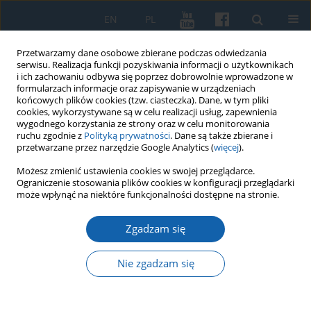
EN
PL
Przetwarzamy dane osobowe zbierane podczas odwiedzania
serwisu. Realizacja funkcji pozyskiwania informacji o użytkownikach
i ich zachowaniu odbywa się poprzez dobrowolnie wprowadzone w
formularzach informacje oraz zapisywanie w urządzeniach
końcowych plików cookies (tzw. ciasteczka). Dane, w tym pliki
cookies, wykorzystywane są w celu realizacji usług, zapewnienia
wygodnego korzystania ze strony oraz w celu monitorowania
ruchu zgodnie z
Polityką prywatności
. Dane są także zbierane i
przetwarzane przez narzędzie Google Analytics (
więcej
).
Autor
Konrad Bączek
Możesz zmienić ustawienia cookies w swojej przeglądarce.
Ograniczenie stosowania plików cookies w konfiguracji przeglądarki
może wpłynąć na niektóre funkcjonalności dostępne na stronie.
D. Andrzejewski, "Dawne Nowe Miasto Lubawskie
w stu ilustrowanych opowieściach", Dąbrówno,
Zgadzam się
2018.
Nie zgadzam się
Konrad Bączek
KMW 2020;309(3):452-454
DOI
:
https://doi.org/10.51974/kmw-134764