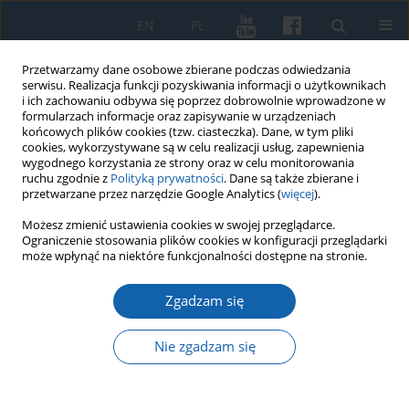
EN
PL
Przetwarzamy dane osobowe zbierane podczas odwiedzania
serwisu. Realizacja funkcji pozyskiwania informacji o użytkownikach
i ich zachowaniu odbywa się poprzez dobrowolnie wprowadzone w
formularzach informacje oraz zapisywanie w urządzeniach
końcowych plików cookies (tzw. ciasteczka). Dane, w tym pliki
cookies, wykorzystywane są w celu realizacji usług, zapewnienia
wygodnego korzystania ze strony oraz w celu monitorowania
ruchu zgodnie z
Polityką prywatności
. Dane są także zbierane i
przetwarzane przez narzędzie Google Analytics (
więcej
).
3/2019 vol. 305
Możesz zmienić ustawienia cookies w swojej przeglądarce.
Ograniczenie stosowania plików cookies w konfiguracji przeglądarki
może wpłynąć na niektóre funkcjonalności dostępne na stronie.
Zgadzam się
Sprawozdanie z konferencji
Budowa Niepodległej. Granice
Nie zgadzam się
Rzeczypospolitej w latach 1918-