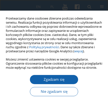
EN
PL
Przetwarzamy dane osobowe zbierane podczas odwiedzania
serwisu. Realizacja funkcji pozyskiwania informacji o użytkownikach
i ich zachowaniu odbywa się poprzez dobrowolnie wprowadzone w
formularzach informacje oraz zapisywanie w urządzeniach
końcowych plików cookies (tzw. ciasteczka). Dane, w tym pliki
cookies, wykorzystywane są w celu realizacji usług, zapewnienia
wygodnego korzystania ze strony oraz w celu monitorowania
ruchu zgodnie z
Polityką prywatności
. Dane są także zbierane i
przetwarzane przez narzędzie Google Analytics (
więcej
).
2/2018 vol. 300
Możesz zmienić ustawienia cookies w swojej przeglądarce.
Ograniczenie stosowania plików cookies w konfiguracji przeglądarki
może wpłynąć na niektóre funkcjonalności dostępne na stronie.
Zgadzam się
Wiejski krajobraz kulturowy
powiatu Nowe Miasto
Nie zgadzam się
Lubawskie