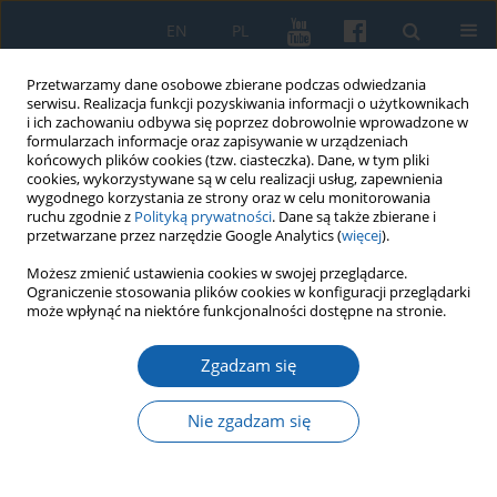
EN
PL
Przetwarzamy dane osobowe zbierane podczas odwiedzania
serwisu. Realizacja funkcji pozyskiwania informacji o użytkownikach
i ich zachowaniu odbywa się poprzez dobrowolnie wprowadzone w
formularzach informacje oraz zapisywanie w urządzeniach
końcowych plików cookies (tzw. ciasteczka). Dane, w tym pliki
cookies, wykorzystywane są w celu realizacji usług, zapewnienia
wygodnego korzystania ze strony oraz w celu monitorowania
ruchu zgodnie z
Polityką prywatności
. Dane są także zbierane i
przetwarzane przez narzędzie Google Analytics (
więcej
).
Słowo kluczowe
Wiejski
Możesz zmienić ustawienia cookies w swojej przeglądarce.
Ograniczenie stosowania plików cookies w konfiguracji przeglądarki
krajobraz kulturowy powiatu
może wpłynąć na niektóre funkcjonalności dostępne na stronie.
Nowe Miasto Lubawskie
Zgadzam się
Nie zgadzam się
Wiejski krajobraz kulturowy powiatu Nowe
Miasto Lubawskie
Konrad Bączek