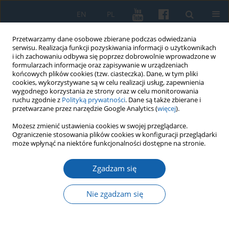
EN
PL
Przetwarzamy dane osobowe zbierane podczas odwiedzania
serwisu. Realizacja funkcji pozyskiwania informacji o użytkownikach
i ich zachowaniu odbywa się poprzez dobrowolnie wprowadzone w
formularzach informacje oraz zapisywanie w urządzeniach
końcowych plików cookies (tzw. ciasteczka). Dane, w tym pliki
cookies, wykorzystywane są w celu realizacji usług, zapewnienia
wygodnego korzystania ze strony oraz w celu monitorowania
ruchu zgodnie z
Polityką prywatności
. Dane są także zbierane i
przetwarzane przez narzędzie Google Analytics (
więcej
).
Autor
Maciej Karczewski
Możesz zmienić ustawienia cookies w swojej przeglądarce.
Ograniczenie stosowania plików cookies w konfiguracji przeglądarki
może wpłynąć na niektóre funkcjonalności dostępne na stronie.
Święta Góra na Pojezierzu Mazurskim. Grodzisko
Zgadzam się
wczesnośredniowieczne czy obóz wojskowy z
połowy XVII wieku?
Nie zgadzam się
Maciej Karczewski
,
Aleksander Pluskowski
,
Małgorzata Karczewska
KMW 2019;306(4):676-694
DOI
:
https://doi.org/10.51974/kmw-134801