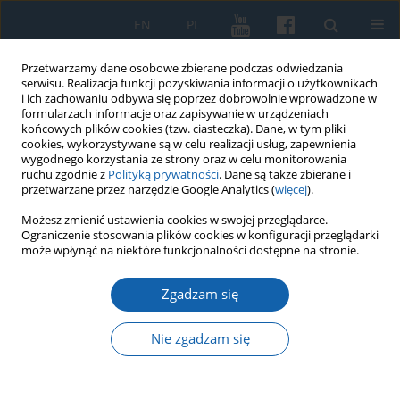
EN
PL
Przetwarzamy dane osobowe zbierane podczas odwiedzania
serwisu. Realizacja funkcji pozyskiwania informacji o użytkownikach
i ich zachowaniu odbywa się poprzez dobrowolnie wprowadzone w
formularzach informacje oraz zapisywanie w urządzeniach
końcowych plików cookies (tzw. ciasteczka). Dane, w tym pliki
cookies, wykorzystywane są w celu realizacji usług, zapewnienia
wygodnego korzystania ze strony oraz w celu monitorowania
ruchu zgodnie z
Polityką prywatności
. Dane są także zbierane i
przetwarzane przez narzędzie Google Analytics (
więcej
).
Autor
Anna Kaprzyk
Możesz zmienić ustawienia cookies w swojej przeglądarce.
Ograniczenie stosowania plików cookies w konfiguracji przeglądarki
może wpłynąć na niektóre funkcjonalności dostępne na stronie.
Dworzec główny PKP w Toruniu w świetle analiz
Zgadzam się
porównawczych
Anna Kaprzyk
Nie zgadzam się
KMW 2019;305(3):599-614
DOI
:
https://doi.org/10.51974/kmw-134915
Statystyki