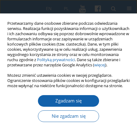
EN
PL
Przetwarzamy dane osobowe zbierane podczas odwiedzania
serwisu. Realizacja funkcji pozyskiwania informacji o użytkownikach
i ich zachowaniu odbywa się poprzez dobrowolnie wprowadzone w
formularzach informacje oraz zapisywanie w urządzeniach
końcowych plików cookies (tzw. ciasteczka). Dane, w tym pliki
cookies, wykorzystywane są w celu realizacji usług, zapewnienia
wygodnego korzystania ze strony oraz w celu monitorowania
ruchu zgodnie z
Polityką prywatności
. Dane są także zbierane i
przetwarzane przez narzędzie Google Analytics (
więcej
).
Autor
Joanna Szydłowska
Możesz zmienić ustawienia cookies w swojej przeglądarce.
Ograniczenie stosowania plików cookies w konfiguracji przeglądarki
może wpłynąć na niektóre funkcjonalności dostępne na stronie.
O promocji miejsc, pamięci i genealogii.
Zgadzam się
Potencjał komunikacyjny receptur kulinarnych
Agaty Grzegorczyk-Wosiek
Nie zgadzam się
Joanna Szydłowska
KMW 2025;329(2):237-256
DOI
:
https://doi.org/10.51974/kmw-194045