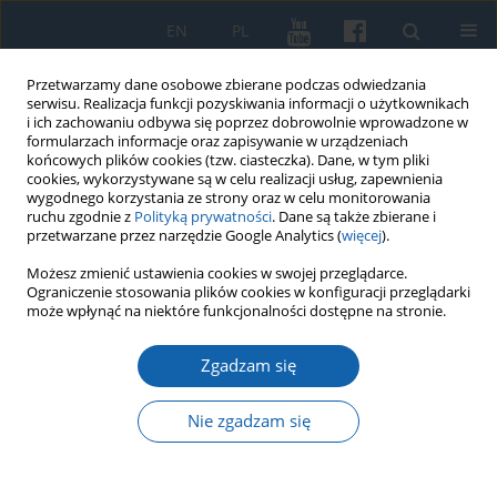
EN
PL
Przetwarzamy dane osobowe zbierane podczas odwiedzania
serwisu. Realizacja funkcji pozyskiwania informacji o użytkownikach
i ich zachowaniu odbywa się poprzez dobrowolnie wprowadzone w
formularzach informacje oraz zapisywanie w urządzeniach
końcowych plików cookies (tzw. ciasteczka). Dane, w tym pliki
cookies, wykorzystywane są w celu realizacji usług, zapewnienia
wygodnego korzystania ze strony oraz w celu monitorowania
ruchu zgodnie z
Polityką prywatności
. Dane są także zbierane i
przetwarzane przez narzędzie Google Analytics (
więcej
).
2/2025 vol. 329
Możesz zmienić ustawienia cookies w swojej przeglądarce.
Ograniczenie stosowania plików cookies w konfiguracji przeglądarki
może wpłynąć na niektóre funkcjonalności dostępne na stronie.
Zgadzam się
O promocji miejsc, pamięci i
genealogii. Potencjał
Nie zgadzam się
komunikacyjny receptur