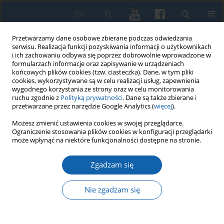
EN
PL
Przetwarzamy dane osobowe zbierane podczas odwiedzania
serwisu. Realizacja funkcji pozyskiwania informacji o użytkownikach
i ich zachowaniu odbywa się poprzez dobrowolnie wprowadzone w
formularzach informacje oraz zapisywanie w urządzeniach
końcowych plików cookies (tzw. ciasteczka). Dane, w tym pliki
cookies, wykorzystywane są w celu realizacji usług, zapewnienia
wygodnego korzystania ze strony oraz w celu monitorowania
ruchu zgodnie z
Polityką prywatności
. Dane są także zbierane i
przetwarzane przez narzędzie Google Analytics (
więcej
).
Słowo kluczowe
Kresy
Możesz zmienić ustawienia cookies w swojej przeglądarce.
Ograniczenie stosowania plików cookies w konfiguracji przeglądarki
może wpłynąć na niektóre funkcjonalności dostępne na stronie.
O promocji miejsc, pamięci i genealogii.
Zgadzam się
Potencjał komunikacyjny receptur kulinarnych
Agaty Grzegorczyk-Wosiek
Nie zgadzam się
Joanna Szydłowska
KMW 2025;329(2):237-256
DOI
:
https://doi.org/10.51974/kmw-194045