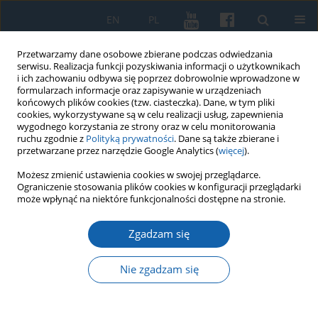
EN
PL
Przetwarzamy dane osobowe zbierane podczas odwiedzania
serwisu. Realizacja funkcji pozyskiwania informacji o użytkownikach
i ich zachowaniu odbywa się poprzez dobrowolnie wprowadzone w
formularzach informacje oraz zapisywanie w urządzeniach
końcowych plików cookies (tzw. ciasteczka). Dane, w tym pliki
cookies, wykorzystywane są w celu realizacji usług, zapewnienia
wygodnego korzystania ze strony oraz w celu monitorowania
ruchu zgodnie z
Polityką prywatności
. Dane są także zbierane i
przetwarzane przez narzędzie Google Analytics (
więcej
).
Autor
Joanna Jakutowicz
Możesz zmienić ustawienia cookies w swojej przeglądarce.
Ograniczenie stosowania plików cookies w konfiguracji przeglądarki
może wpłynąć na niektóre funkcjonalności dostępne na stronie.
Pomnik Wdzięczności Armii Radzieckiej w
Zgadzam się
Lidzbarku Warmińskim
Joanna Jakutowicz
Nie zgadzam się
KMW 2016;292(2):353-364
DOI
:
https://doi.org/10.51974/kmw-135025
Statystyki