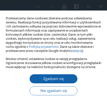
EN
PL
Przetwarzamy dane osobowe zbierane podczas odwiedzania
serwisu. Realizacja funkcji pozyskiwania informacji o użytkownikach
i ich zachowaniu odbywa się poprzez dobrowolnie wprowadzone w
formularzach informacje oraz zapisywanie w urządzeniach
końcowych plików cookies (tzw. ciasteczka). Dane, w tym pliki
cookies, wykorzystywane są w celu realizacji usług, zapewnienia
wygodnego korzystania ze strony oraz w celu monitorowania
ruchu zgodnie z
Polityką prywatności
. Dane są także zbierane i
przetwarzane przez narzędzie Google Analytics (
więcej
).
Autor
Zbigniew Hojka
Możesz zmienić ustawienia cookies w swojej przeglądarce.
Ograniczenie stosowania plików cookies w konfiguracji przeglądarki
może wpłynąć na niektóre funkcjonalności dostępne na stronie.
Polsko-czesko-niemiecki konflikt o Śląsk
Zgadzam się
Cieszyński w latach 1918-1920.
Zbigniew Hojka
Nie zgadzam się
KMW 2023;321(2):255-279
DOI
:
https://doi.org/10.51974/kmw-166223
Statystyki