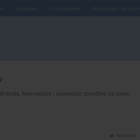
ne
Archiwum
O czasopiśmie
Dla autorów i recenze
a
Brenda, Niemieckie i sowieckie zbrodnie na ziemi
Statystyki