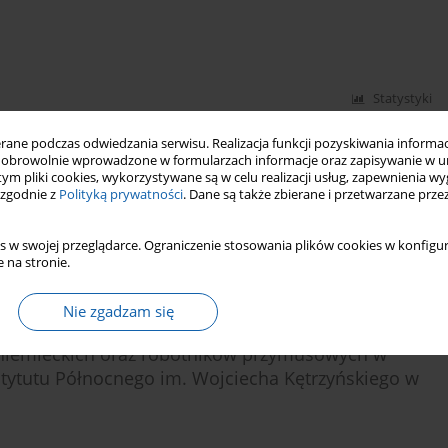
Statystyki
ne podczas odwiedzania serwisu. Realizacja funkcji pozyskiwania informacj
ietle niemieckiej broszury dla komisji alianckiej -
obrowolnie wprowadzone w formularzach informacje oraz zapisywanie w u
 tym pliki cookies, wykorzystywane są w celu realizacji usług, zapewnienia 
m
 zgodnie z
Polityką prywatności
. Dane są także zbierane i przetwarzane prze
s w swojej przeglądarce. Ograniczenie stosowania plików cookies w konfigur
 na stronie.
Statystyki
Nie zgadzam się
niemieckich oraz robotników przymusowych w
stytutu Północnego im. Wojciecha Kętrzyńskiego w