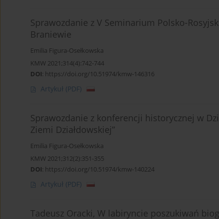
Sprawozdanie z V Seminarium Polsko-Rosyjsk
Braniewie
Emilia Figura-Osełkowska
KMW 2021;314(4):742-744
DOI
:
https://doi.org/10.51974/kmw-146316
Artykuł
(PDF)
Sprawozdanie z konferencji historycznej w Dz
Ziemi Działdowskiej”
Emilia Figura-Osełkowska
KMW 2021;312(2):351-355
DOI
:
https://doi.org/10.51974/kmw-140224
Artykuł
(PDF)
Tadeusz Oracki, W labiryncie poszukiwań bio