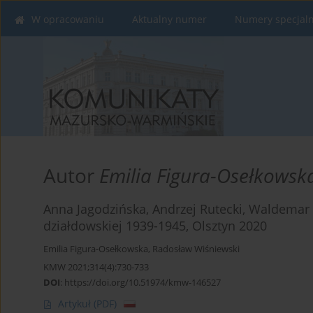
W opracowaniu
Aktualny numer
Numery specjal
Autor
Emilia Figura-Osełkowsk
Anna Jagodzińska, Andrzej Rutecki, Waldemar 
działdowskiej 1939-1945, Olsztyn 2020
Emilia Figura-Osełkowska
,
Radosław Wiśniewski
KMW 2021;314(4):730-733
DOI
:
https://doi.org/10.51974/kmw-146527
Artykuł
(PDF)