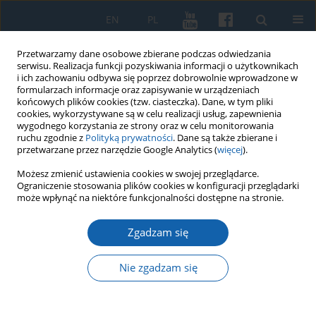
EN
PL
Przetwarzamy dane osobowe zbierane podczas odwiedzania
serwisu. Realizacja funkcji pozyskiwania informacji o użytkownikach
i ich zachowaniu odbywa się poprzez dobrowolnie wprowadzone w
formularzach informacje oraz zapisywanie w urządzeniach
końcowych plików cookies (tzw. ciasteczka). Dane, w tym pliki
cookies, wykorzystywane są w celu realizacji usług, zapewnienia
wygodnego korzystania ze strony oraz w celu monitorowania
ruchu zgodnie z
Polityką prywatności
. Dane są także zbierane i
przetwarzane przez narzędzie Google Analytics (
więcej
).
Autor
Danuta Syrwid
Możesz zmienić ustawienia cookies w swojej przeglądarce.
Ograniczenie stosowania plików cookies w konfiguracji przeglądarki
może wpłynąć na niektóre funkcjonalności dostępne na stronie.
Z Borów Tucholskich na Warmię. Dokumenty i
Zgadzam się
fotografie Bronisława Chabowskiego (1892-1942)
ze zbiorów Domu "Gazety Olsztyńskiej"
Nie zgadzam się
Danuta Syrwid
KMW 2019;305(3):516-542
DOI
:
https://doi.org/10.51974/kmw-134820