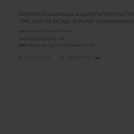
Działalność badawcza Augustyna Steffena (19
1945 roku na tle jego dokonań przedwojenny
Joanna Maria Chłosta-Zielonka
KMW 2022;316(1):107-124
DOI
:
https://doi.org/10.51974/kmw-147103
Streszczenie
Artykuł
(PDF)