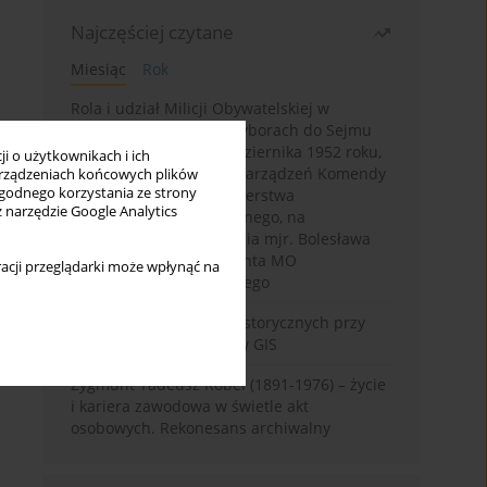
Najczęściej czytane
Miesiąc
Rok
Rola i udział Milicji Obywatelskiej w
kampanii wyborczej i wyborach do Sejmu
PRL I kadencji z 26 października 1952 roku,
i o użytkownikach i ich
w świetle wytycznych i zarządzeń Komendy
rządzeniach końcowych plików
wygodnego korzystania ze strony
Głównej MO oraz Ministerstwa
z narzędzie Google Analytics
Bezpieczeństwa Publicznego, na
przykładzie sprawozdania mjr. Bolesława
Wyszyńskiego komendanta MO
acji przeglądarki może wpłynąć na
województwa olsztyńskiego
Granica w badaniach historycznych przy
wykorzystaniu serwerów GIS
Zygmunt Tadeusz Robel (1891-1976) – życie
i kariera zawodowa w świetle akt
osobowych. Rekonesans archiwalny