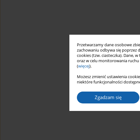
Przetwarzamy dane osobowe zbiera
zachowaniu odbywa się poprzez d
cookies (tzw. ciasteczka). Dane, w
oraz w celu monitorowania ruchu
(
więcej
).
Możesz zmienić ustawienia cookie
niektóre funkcjonalności dostępne
Zgadzam się