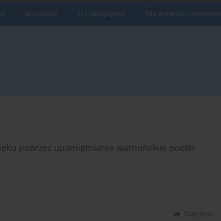
ne
Archiwum
O czasopiśmie
Dla autorów i recenze
wieku poprzez upamiętnianie warmińskiej poetki
Statystyki