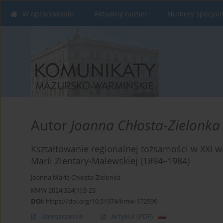
W opracowaniu
Aktualny numer
Numery specjal
Autor
Joanna Chłosta-Zielonka
Kształtowanie regionalnej tożsamości w XXI 
Marii Zientary-Malewskiej (1894–1984)
Joanna Maria Chłosta-Zielonka
KMW 2024;324(1):3-23
DOI
:
https://doi.org/10.51974/kmw-172596
Streszczenie
Artykuł
(PDF)