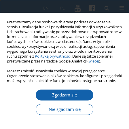
EN
PL
Przetwarzamy dane osobowe zbierane podczas odwiedzania
serwisu. Realizacja funkcji pozyskiwania informacji o użytkownikach
i ich zachowaniu odbywa się poprzez dobrowolnie wprowadzone w
formularzach informacje oraz zapisywanie w urządzeniach
końcowych plików cookies (tzw. ciasteczka). Dane, w tym pliki
cookies, wykorzystywane są w celu realizacji usług, zapewnienia
wygodnego korzystania ze strony oraz w celu monitorowania
ruchu zgodnie z
Polityką prywatności
. Dane są także zbierane i
przetwarzane przez narzędzie Google Analytics (
więcej
).
Autor
Jan Chłosta
Możesz zmienić ustawienia cookies w swojej przeglądarce.
Ograniczenie stosowania plików cookies w konfiguracji przeglądarki
może wpłynąć na niektóre funkcjonalności dostępne na stronie.
Rafał Bętkowski, Dawny Biskupiec w stu
ilustrowanych opowieściach, Oficyna Retman,
Zgadzam się
Dąbrówno 2025, s. 112, Format 28 X 20.
Nie zgadzam się
Jan Chłosta
KMW 2025;331(4):617-619
DOI
:
https://doi.org/10.51974/kmw-215675