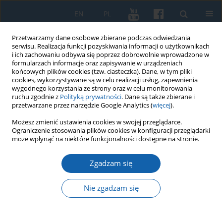
EN
PL
Przetwarzamy dane osobowe zbierane podczas odwiedzania
serwisu. Realizacja funkcji pozyskiwania informacji o użytkownikach
i ich zachowaniu odbywa się poprzez dobrowolnie wprowadzone w
formularzach informacje oraz zapisywanie w urządzeniach
końcowych plików cookies (tzw. ciasteczka). Dane, w tym pliki
cookies, wykorzystywane są w celu realizacji usług, zapewnienia
wygodnego korzystania ze strony oraz w celu monitorowania
ruchu zgodnie z
Polityką prywatności
. Dane są także zbierane i
przetwarzane przez narzędzie Google Analytics (
więcej
).
Autor
Žavinta Sidabraitė
Możesz zmienić ustawienia cookies w swojej przeglądarce.
Ograniczenie stosowania plików cookies w konfiguracji przeglądarki
może wpłynąć na niektóre funkcjonalności dostępne na stronie.
Polemika jako droga obrony kapitału
symbolicznego w XVIII wieku w Prusach na
Zgadzam się
przykładzie Christiana Gottlieba Mielckego i
Gottfrieda Ostermeyera
Nie zgadzam się
Žavinta Sidabraitė
KMW 2021;312(2):223-240