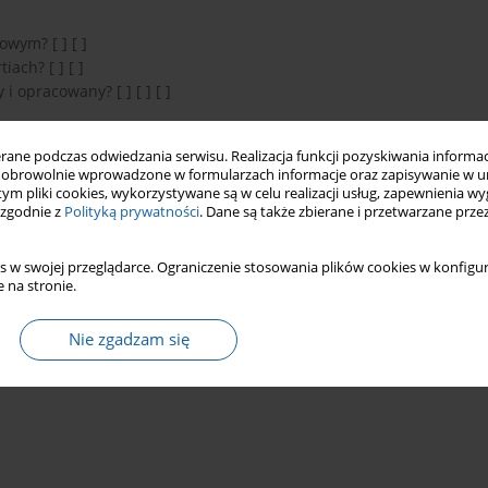
wym? [ ] [ ]
ach? [ ] [ ]
i opracowany? [ ] [ ] [ ]
[ ] [ ]
ne podczas odwiedzania serwisu. Realizacja funkcji pozyskiwania informacj
obrowolnie wprowadzone w formularzach informacje oraz zapisywanie w u
 tym pliki cookies, wykorzystywane są w celu realizacji usług, zapewnienia 
 zgodnie z
Polityką prywatności
. Dane są także zbierane i przetwarzane prze
s w swojej przeglądarce. Ograniczenie stosowania plików cookies w konfigur
 na stronie.
Nie zgadzam się