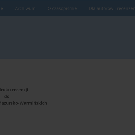
ne
Archiwum
O czasopiśmie
Dla autorów i recenze
ruku recenzji
do
azursko-Warmińskich