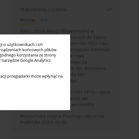
Najczęściej czytane
Miesiąc
Rok
Rola i udział Milicji Obywatelskiej w
kampanii wyborczej i wyborach do Sejmu
PRL I kadencji z 26 października 1952 roku,
i o użytkownikach i ich
w świetle wytycznych i zarządzeń Komendy
rządzeniach końcowych plików
wygodnego korzystania ze strony
Głównej MO oraz Ministerstwa
z narzędzie Google Analytics
Bezpieczeństwa Publicznego, na
przykładzie sprawozdania mjr. Bolesława
Wyszyńskiego komendanta MO
acji przeglądarki może wpłynąć na
województwa olsztyńskiego
Zygmunt Tadeusz Robel (1891-1976) – życie
i kariera zawodowa w świetle akt
osobowych. Rekonesans archiwalny
Melancholia Księcia Pruskiego Albrechta
Fryderyka (1553–1618)