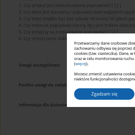
1. Czy artykuł jest skonstruowany poprawnie? [ ] [ ]
2. Czy tekst jest klarowny i poprawny pod względem języko
3. Czy tekst mógłby być bez szkody skrócony? W jakich parti
4. Czy materiał poglądowy (ryciny itp.) jest trafnie dobrany 
5. Czy przypisy są zredagowane poprawnie? [ ] [ ]
6. Czy streszczenie dobrze oddaje główne problemy pracy? 
Przetwarzamy dane osobowe zbiera
zachowaniu odbywa się poprzez d
cookies (tzw. ciasteczka). Dane, w
oraz w celu monitorowania ruchu
(
więcej
).
Uwagi szczegółowe:
Możesz zmienić ustawienia cookie
niektóre funkcjonalności dostępne
Poufne uwagi do redakcji:
Zgadzam się
Informacja dla Autorów: