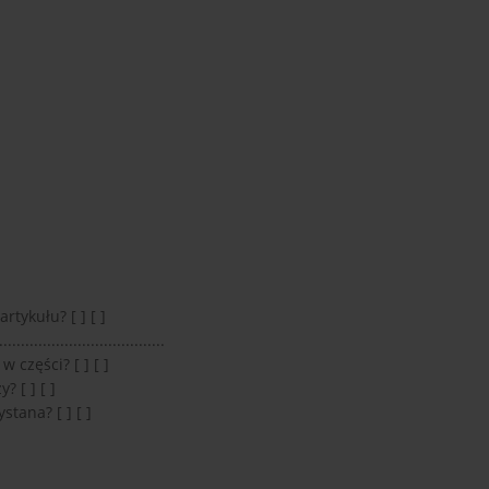
rtykułu? [ ] [ ]
..................................
 części? [ ] [ ]
 [ ] [ ]
stana? [ ] [ ]