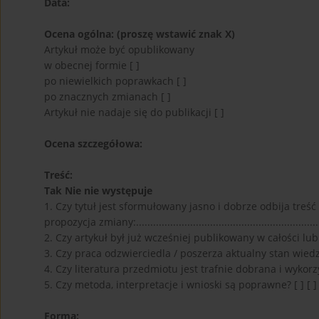
Data:
Ocena ogólna: (proszę wstawić znak X)
Artykuł może być opublikowany
w obecnej formie [ ]
po niewielkich poprawkach [ ]
po znacznych zmianach [ ]
Artykuł nie nadaje się do publikacji [ ]
Ocena szczegółowa:
Treść:
Tak Nie nie występuje
1. Czy tytuł jest sformułowany jasno i dobrze odbija treść a
propozycja zmiany:....................................................................
2. Czy artykuł był już wcześniej publikowany w całości lub w
3. Czy praca odzwierciedla / poszerza aktualny stan wiedzy?
4. Czy literatura przedmiotu jest trafnie dobrana i wykorzy
5. Czy metoda, interpretacje i wnioski są poprawne? [ ] [ ]
Forma: