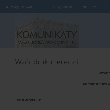
W opracowaniu
Aktualny numer
Numery specjal
Wzór druku recenzji
Wzór d
Komunikatów M
Tytuł artykułu: