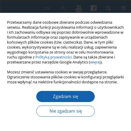
EN
PL
Przetwarzamy dane osobowe zbierane podczas odwiedzania
serwisu. Realizacja funkcji pozyskiwania informacji o użytkownikach
i ich zachowaniu odbywa się poprzez dobrowolnie wprowadzone w
formularzach informacje oraz zapisywanie w urządzeniach
końcowych plików cookies (tzw. ciasteczka). Dane, w tym pliki
cookies, wykorzystywane są w celu realizacji usług, zapewnienia
wygodnego korzystania ze strony oraz w celu monitorowania
ruchu zgodnie z
Polityką prywatności
. Dane są także zbierane i
przetwarzane przez narzędzie Google Analytics (
więcej
).
Słowo kluczowe
zbrodnie
Możesz zmienić ustawienia cookies w swojej przeglądarce.
Ograniczenie stosowania plików cookies w konfiguracji przeglądarki
niemieckie
może wpłynąć na niektóre funkcjonalności dostępne na stronie.
Zgadzam się
Selbstschutz Soldau – działdowskie komando
śmierci (wrzesień 1939 – lipiec 1940)
Nie zgadzam się
Bartosz Januszewski
KMW 2025;331(4):563-603
DOI
:
https://doi.org/10.51974/kmw-210199