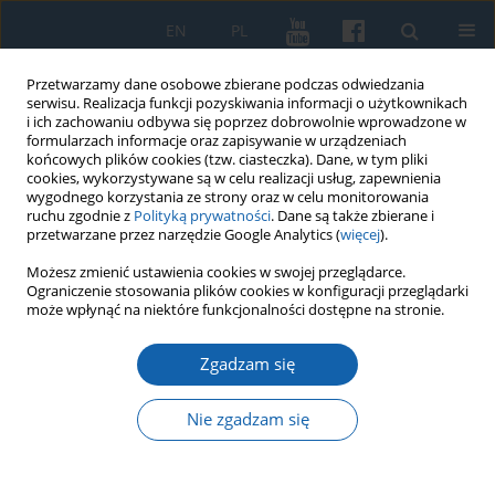
EN
PL
Przetwarzamy dane osobowe zbierane podczas odwiedzania
serwisu. Realizacja funkcji pozyskiwania informacji o użytkownikach
i ich zachowaniu odbywa się poprzez dobrowolnie wprowadzone w
formularzach informacje oraz zapisywanie w urządzeniach
końcowych plików cookies (tzw. ciasteczka). Dane, w tym pliki
cookies, wykorzystywane są w celu realizacji usług, zapewnienia
wygodnego korzystania ze strony oraz w celu monitorowania
ruchu zgodnie z
Polityką prywatności
. Dane są także zbierane i
przetwarzane przez narzędzie Google Analytics (
więcej
).
Słowo kluczowe
zamki
Możesz zmienić ustawienia cookies w swojej przeglądarce.
Ograniczenie stosowania plików cookies w konfiguracji przeglądarki
może wpłynąć na niektóre funkcjonalności dostępne na stronie.
Zamek w Bezławkach rzekomą bazą militarną
Zgadzam się
zakonu niemieckiego podczas letniej wyprawy
litewskiej 1402 roku
Nie zgadzam się
Krzysztof Kwiatkowski
KMW 2016;292(2):203-211
DOI
:
https://doi.org/10.51974/kmw-135016