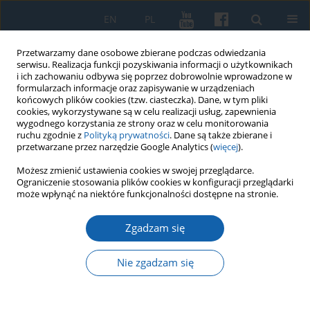
EN
PL
Przetwarzamy dane osobowe zbierane podczas odwiedzania
serwisu. Realizacja funkcji pozyskiwania informacji o użytkownikach
i ich zachowaniu odbywa się poprzez dobrowolnie wprowadzone w
formularzach informacje oraz zapisywanie w urządzeniach
końcowych plików cookies (tzw. ciasteczka). Dane, w tym pliki
cookies, wykorzystywane są w celu realizacji usług, zapewnienia
wygodnego korzystania ze strony oraz w celu monitorowania
ruchu zgodnie z
Polityką prywatności
. Dane są także zbierane i
przetwarzane przez narzędzie Google Analytics (
więcej
).
Słowo kluczowe
wybory
Możesz zmienić ustawienia cookies w swojej przeglądarce.
Ograniczenie stosowania plików cookies w konfiguracji przeglądarki
parlamentarne w 1952 r
może wpłynąć na niektóre funkcjonalności dostępne na stronie.
Zgadzam się
Duchowieństwo Kościoła katolickiego na Warmii i
Mazurach wobec wyborów do Sejmu PRL I
kadencji z 26 października 1952 roku w ocenie
Nie zgadzam się
aparatu bezpieczeństwa
Robert Syrwid