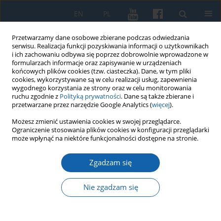
EN
PL
Przetwarzamy dane osobowe zbierane podczas odwiedzania
serwisu. Realizacja funkcji pozyskiwania informacji o użytkownikach
i ich zachowaniu odbywa się poprzez dobrowolnie wprowadzone w
formularzach informacje oraz zapisywanie w urządzeniach
końcowych plików cookies (tzw. ciasteczka). Dane, w tym pliki
cookies, wykorzystywane są w celu realizacji usług, zapewnienia
wygodnego korzystania ze strony oraz w celu monitorowania
ruchu zgodnie z
Polityką prywatności
. Dane są także zbierane i
przetwarzane przez narzędzie Google Analytics (
więcej
).
Słowo kluczowe
szlachta
Możesz zmienić ustawienia cookies w swojej przeglądarce.
Ograniczenie stosowania plików cookies w konfiguracji przeglądarki
malborska
może wpłynąć na niektóre funkcjonalności dostępne na stronie.
Zgadzam się
Zawadzccy na Waplewie
Nie zgadzam się
Stanisław Achremczyk
KMW 2018;299(1):11-56
DOI
:
https://doi.org/10.51974/kmw-134909