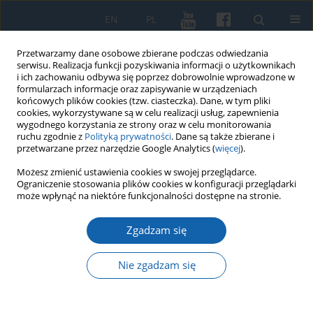
EN
PL
Przetwarzamy dane osobowe zbierane podczas odwiedzania
serwisu. Realizacja funkcji pozyskiwania informacji o użytkownikach
i ich zachowaniu odbywa się poprzez dobrowolnie wprowadzone w
formularzach informacje oraz zapisywanie w urządzeniach
końcowych plików cookies (tzw. ciasteczka). Dane, w tym pliki
cookies, wykorzystywane są w celu realizacji usług, zapewnienia
wygodnego korzystania ze strony oraz w celu monitorowania
ruchu zgodnie z
Polityką prywatności
. Dane są także zbierane i
przetwarzane przez narzędzie Google Analytics (
więcej
).
Słowo kluczowe
studnie
Możesz zmienić ustawienia cookies w swojej przeglądarce.
Ograniczenie stosowania plików cookies w konfiguracji przeglądarki
może wpłynąć na niektóre funkcjonalności dostępne na stronie.
Wykaz obywateli Fromborka korzystających
Zgadzam się
odpłatnie ze studni miejskich w 1639 roku
Jerzy Przeracki
Nie zgadzam się
KMW 2022;317(2):252-266
DOI
:
https://doi.org/10.51974/kmw-145274
Statystyki